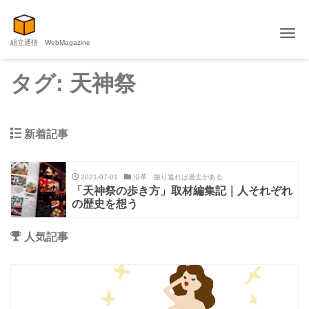
Me
組立通信 WebMagazine
タグ:
天神祭
新着記事
2021-07-01
沿革 振り返れば過去がある
「天神祭の歩き方」取材編集記｜人それぞれ
の歴史を想う
人気記事