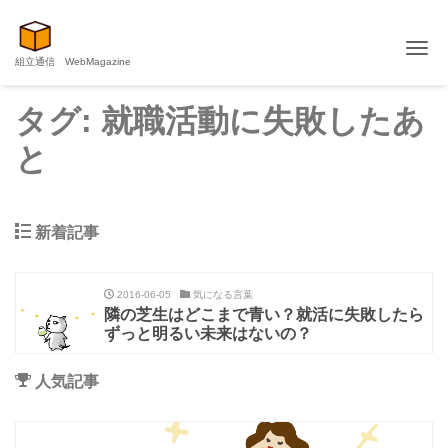
Me
組立通信 WebMagazine
タグ:
就職活動に失敗したあ
と
新着記事
2016-06-05
気になる言葉
隣の芝生はどこまで青い？就活に失敗したら
ずっと明るい未来はないの？
人気記事