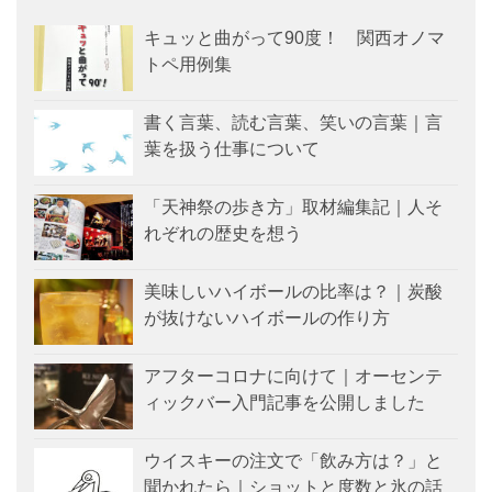
キュッと曲がって90度！ 関西オノマ
トペ用例集
書く言葉、読む言葉、笑いの言葉｜言
葉を扱う仕事について
「天神祭の歩き方」取材編集記｜人そ
れぞれの歴史を想う
美味しいハイボールの比率は？｜炭酸
が抜けないハイボールの作り方
アフターコロナに向けて｜オーセンテ
ィックバー入門記事を公開しました
ウイスキーの注文で「飲み方は？」と
聞かれたら｜ショットと度数と氷の話