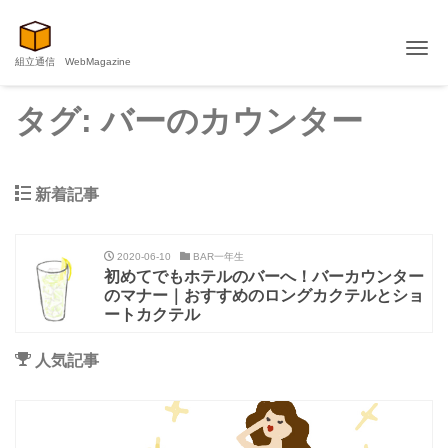
Me
組立通信 WebMagazine
タグ:
バーのカウンター
新着記事
2020-06-10
BAR一年生
初めてでもホテルのバーへ！バーカウンター
のマナー｜おすすめのロングカクテルとショ
ートカクテル
人気記事